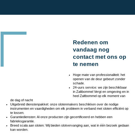
Redenen om
vandaag nog
contact met ons op
te nemen
Hoge mate van professionaliteit: het
openen van de deur gebeurt zonder
schade.
24-uurs service: we zijn beschikbaar
in Zaltbommel Vergt en omgeving en in
heel Zaltbommel op elk moment van
de dag of nacht
Uitgebreid dienstenpakket: onze slotenmakers beschikken over de nodige
instrumenten en vaardigheden om elk probleem in verband met sloten efficiënt op
te lossen.
Garantiediensten: Al onze producten zijn gecertificeerd en hebben een
fabrieksgarantie.
Breed scala aan sloten: Wij bieden slotvervanging aan, wat in één bezoek gedaan
kan worden.