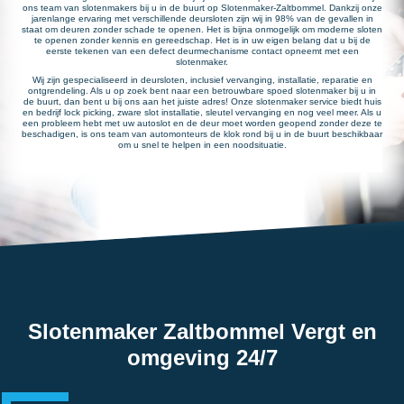
ons team van slotenmakers bij u in de buurt op Slotenmaker-Zaltbommel. Dankzij onze
jarenlange ervaring met verschillende deursloten zijn wij in 98% van de gevallen in
staat om deuren zonder schade te openen. Het is bijna onmogelijk om moderne sloten
te openen zonder kennis en gereedschap. Het is in uw eigen belang dat u bij de
eerste tekenen van een defect deurmechanisme contact opneemt met een
slotenmaker.
Wij zijn gespecialiseerd in deursloten, inclusief vervanging, installatie, reparatie en
ontgrendeling. Als u op zoek bent naar een betrouwbare spoed slotenmaker bij u in
de buurt, dan bent u bij ons aan het juiste adres! Onze slotenmaker service biedt huis
en bedrijf lock picking, zware slot installatie, sleutel vervanging en nog veel meer. Als u
een probleem hebt met uw autoslot en de deur moet worden geopend zonder deze te
beschadigen, is ons team van automonteurs de klok rond bij u in de buurt beschikbaar
om u snel te helpen in een noodsituatie.
Slotenmaker Zaltbommel Vergt en
omgeving 24/7