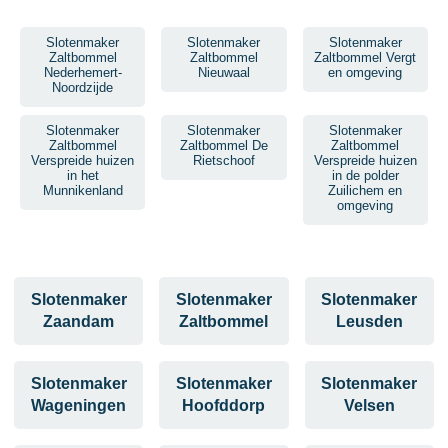
Slotenmaker
Slotenmaker
Slotenmaker
Zaltbommel
Zaltbommel
Zaltbommel Vergt
Nederhemert-
Nieuwaal
en omgeving
Noordzijde
Slotenmaker
Slotenmaker
Slotenmaker
Zaltbommel
Zaltbommel De
Zaltbommel
Verspreide huizen
Rietschoof
Verspreide huizen
in het
in de polder
Munnikenland
Zuilichem en
omgeving
Slotenmaker
Slotenmaker
Slotenmaker
Zaandam
Zaltbommel
Leusden
Slotenmaker
Slotenmaker
Slotenmaker
Wageningen
Hoofddorp
Velsen