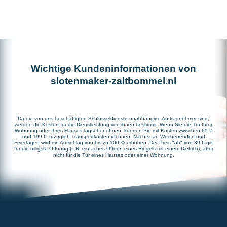
Wichtige Kundeninformationen von
slotenmaker-zaltbommel.nl
Da die von uns beschäftigten Schlüsseldienste unabhängige Auftragnehmer sind,
werden die Kosten für die Dienstleistung von ihnen bestimmt. Wenn Sie die Tür Ihrer
Wohnung oder Ihres Hauses tagsüber öffnen, können Sie mit Kosten zwischen 69 €
und 199 € zuzüglich Transportkosten rechnen. Nachts, an Wochenenden und
Feiertagen wird ein Aufschlag von bis zu 100 % erhoben. Der Preis "ab" von 39 € gilt
für die billigste Öffnung (z.B. einfaches Öffnen eines Riegels mit einem Dietrich), aber
nicht für die Tür eines Hauses oder einer Wohnung.