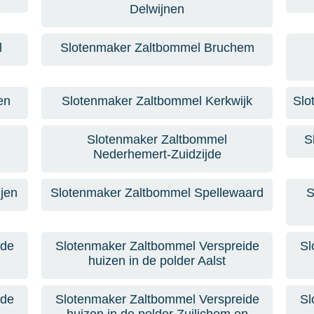
Delwijnen
l
Slotenmaker Zaltbommel Bruchem
en
Slotenmaker Zaltbommel Kerkwijk
Slo
Slotenmaker Zaltbommel
S
Nederhemert-Zuidzijde
jen
Slotenmaker Zaltbommel Spellewaard
S
ide
Slotenmaker Zaltbommel Verspreide
Sl
huizen in de polder Aalst
ide
Slotenmaker Zaltbommel Verspreide
Sl