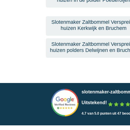
huizen in de polder Poederoije
Slotenmaker Zaltbommel Verspre
huizen Kerkwijk en Bruchem
Slotenmaker Zaltbommel Verspre
huizen polders Delwijnen en Bruc
slotenmaker-zaltbomm
Uitstekend!
4.7 van 5.0 punten uit 47 beo