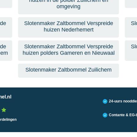
n
huizen in de polder Zuilichem en
omgeving
ide
Slotenmaker Zaltbommel Verspreide
Sl
huizen Nederhemert
ide
Slotenmaker Zaltbommel Verspreide
Sl
hem
huizen polders Gameren en Nieuwaal
Slotenmaker Zaltbommel Zuilichem
el.nl
24-uurs nooddie
Contante & EG-b
ordelingen