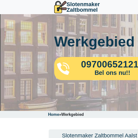
Slotenmaker
Zaltbommel
Werkgebied
0970065212
Bel ons nu!!
Home
»
Werkgebied
Slotenmaker Zaltbommel Aalst