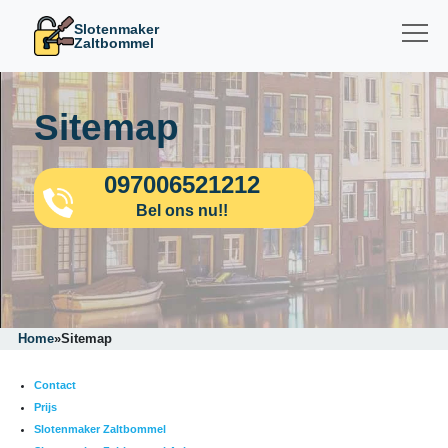
Slotenmaker
Zaltbommel
Sitemap
097006521212
Bel ons nu!!
Home
»
Sitemap
Contact
Prijs
Slotenmaker Zaltbommel