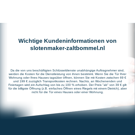
Wichtige Kundeninformationen von
slotenmaker-zaltbommel.nl
Da die von uns beschäftigten Schlüsseldienste unabhängige Auftragnehmer sind,
werden die Kosten für die Dienstleistung von ihnen bestimmt. Wenn Sie die Tür Ihrer
Wohnung oder Ihres Hauses tagsüber öffnen, können Sie mit Kosten zwischen 69 €
und 199 € zuzüglich Transportkosten rechnen. Nachts, an Wochenenden und
Feiertagen wird ein Aufschlag von bis zu 100 % erhoben. Der Preis "ab" von 39 € gilt
für die billigste Öffnung (z.B. einfaches Öffnen eines Riegels mit einem Dietrich), aber
nicht für die Tür eines Hauses oder einer Wohnung.