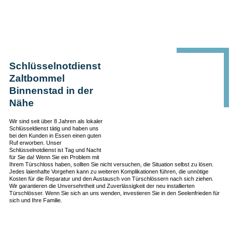
Schlüsselnotdienst
Zaltbommel
Binnenstad in der
Nähe
Wir sind seit über 8 Jahren als lokaler
Schlüsseldienst tätig und haben uns
bei den Kunden in Essen einen guten
Ruf erworben. Unser
Schlüsselnotdienst ist Tag und Nacht
für Sie da! Wenn Sie ein Problem mit
Ihrem Türschloss haben, sollten Sie nicht versuchen, die Situation selbst zu lösen.
Jedes laienhafte Vorgehen kann zu weiteren Komplikationen führen, die unnötige
Kosten für die Reparatur und den Austausch von Türschlössern nach sich ziehen.
Wir garantieren die Unversehrtheit und Zuverlässigkeit der neu installierten
Türschlösser. Wenn Sie sich an uns wenden, investieren Sie in den Seelenfrieden für
sich und Ihre Familie.