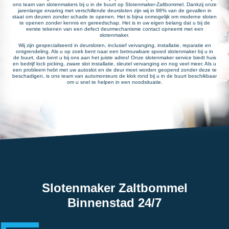
ons team van slotenmakers bij u in de buurt op Slotenmaker-Zaltbommel. Dankzij onze
jarenlange ervaring met verschillende deursloten zijn wij in 98% van de gevallen in
staat om deuren zonder schade te openen. Het is bijna onmogelijk om moderne sloten
te openen zonder kennis en gereedschap. Het is in uw eigen belang dat u bij de
eerste tekenen van een defect deurmechanisme contact opneemt met een
slotenmaker.
Wij zijn gespecialiseerd in deursloten, inclusief vervanging, installatie, reparatie en
ontgrendeling. Als u op zoek bent naar een betrouwbare spoed slotenmaker bij u in
de buurt, dan bent u bij ons aan het juiste adres! Onze slotenmaker service biedt huis
en bedrijf lock picking, zware slot installatie, sleutel vervanging en nog veel meer. Als u
een probleem hebt met uw autoslot en de deur moet worden geopend zonder deze te
beschadigen, is ons team van automonteurs de klok rond bij u in de buurt beschikbaar
om u snel te helpen in een noodsituatie.
Slotenmaker Zaltbommel
Binnenstad 24/7